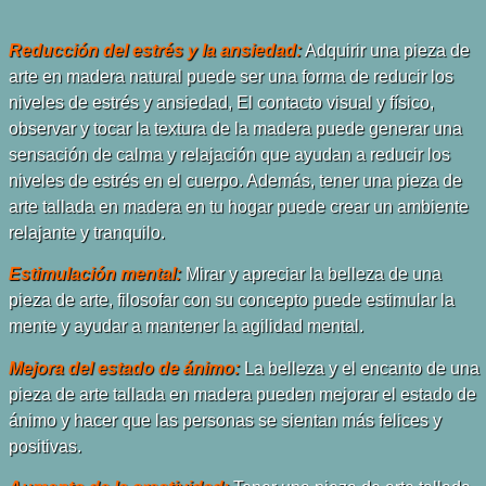
Reducción del estrés y la ansiedad:
Adquirir una pieza de
arte en madera natural puede ser una forma de reducir los
niveles de estrés y ansiedad, El contacto visual y físico,
observar y tocar la textura de la madera puede generar una
sensación de calma y relajación que ayudan a reducir los
niveles de estrés en el cuerpo. Además, tener una pieza de
arte tallada en madera en tu hogar puede crear un ambiente
relajante y tranquilo.
Estimulación mental:
Mirar y apreciar la belleza de una
pieza de arte, filosofar con su concepto puede estimular la
mente y ayudar a mantener la agilidad mental.
Mejora del estado de ánimo:
La belleza y el encanto de una
pieza de arte tallada en madera pueden mejorar el estado de
ánimo y hacer que las personas se sientan más felices y
positivas.