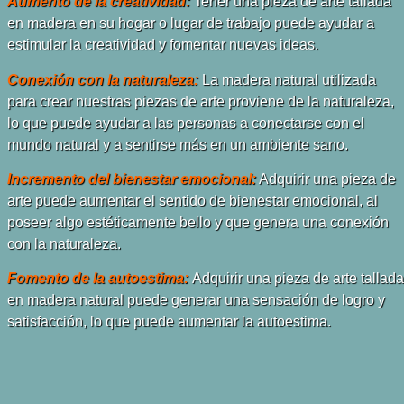
Aumento de la creatividad:
Tener una pieza de arte tallada
en madera en su hogar o lugar de trabajo puede ayudar a
estimular la creatividad y fomentar nuevas ideas.
Conexión con la naturaleza:
La madera natural utilizada
para crear nuestras piezas de arte proviene de la naturaleza,
lo que puede ayudar a las personas a conectarse con el
mundo natural y a sentirse más en un ambiente sano.
Incremento del bienestar emocional:
Adquirir una pieza de
arte puede aumentar el sentido de bienestar emocional, al
poseer algo estéticamente bello y que genera una conexión
con la naturaleza.
Fomento de la autoestima:
Adquirir una pieza de arte tallada
en madera natural puede generar una sensación de logro y
satisfacción, lo que puede aumentar la autoestima.