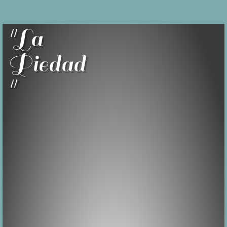
"La
Piedad
"